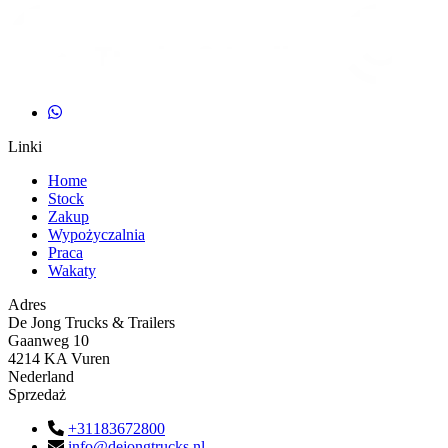
Linki
Home
Stock
Zakup
Wypożyczalnia
Praca
Wakaty
Adres
De Jong Trucks & Trailers
Gaanweg 10
4214 KA Vuren
Nederland
Sprzedaż
+31183672800
info@dejongtrucks.nl