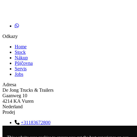
Odkazy
Home
Stock
Nákup
Půjčovna
Servis
Jobs
Adresa
De Jong Trucks & Trailers
Gaanweg 10
4214 KA Vuren
Nederland
Prodej
+31183672800
info@dejongtrucks.nl
KVK
18058795