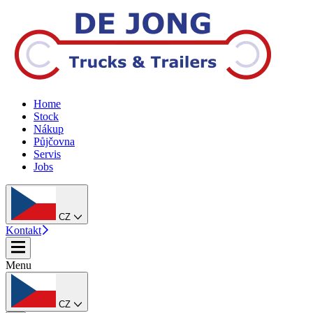
Home
Stock
Nákup
Půjčovna
Servis
Jobs
CZ
Kontakt
Menu
CZ