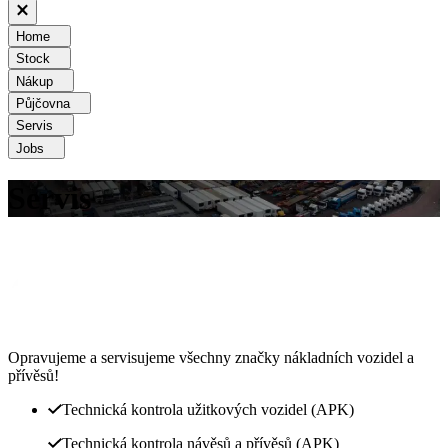
Home
Stock
Nákup
Půjčovna
Servis
Jobs
Servis
Opravujeme a servisujeme všechny značky nákladních vozidel a
přívěsů!
Technická kontrola užitkových vozidel (APK)
Technická kontrola návěsů a přívěsů (APK)