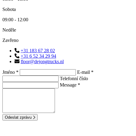
Sobota
09:00 - 12:00
Neděle
Zavřeno
+31 183 67 28 02
+31 6 52 34 29 94
floor@dejongtrucks.nl
Jméno *
E-mail *
Telefonní číslo
Message *
Odeslat zprávu